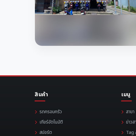
สินค้า
เมนู
รถครอบครัว
สาขา
เกียร์อัตโนมัติ
ข่าวส
สปอร์ต
Tag /