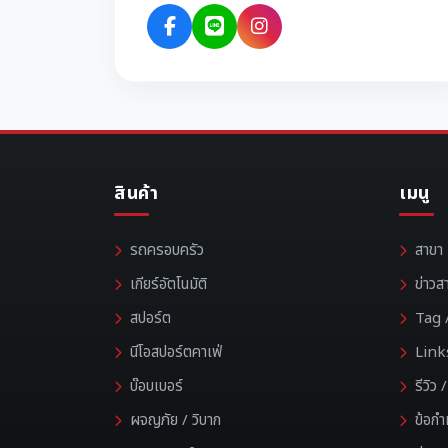
สินค้า
เมนู
รถครอบครัว
สาขา
เกียร์อัตโนมัติ
ข่าวส
สปอร์ต
Tag /
นีโอสปอร์ตคาเฟ่
Link
บ๊อบเบอร์
รีวิว
ผจญภัย / วิบาก
ข้อก