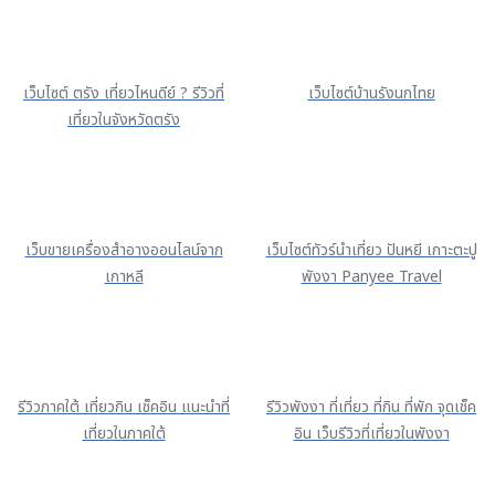
เว็บไซต์ ตรัง เที่ยวไหนดีย์ ? รีวิวที่
เว็บไซต์บ้านรังนกไทย
เที่ยวในจังหวัดตรัง
เว็บขายเครื่องสำอางออนไลน์จาก
เว็บไซต์ทัวร์นำเที่ยว ปันหยี เกาะตะปู
เกาหลี
พังงา Panyee Travel
รีวิวภาคใต้ เที่ยวกิน เช็คอิน แนะนำที่
รีวิวพังงา ที่เที่ยว ที่กิน ที่พัก จุดเช็ค
เที่ยวในภาคใต้
อิน เว็บรีวิวที่เที่ยวในพังงา