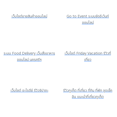
เว็บไซต์ขายสินค้าออนไลน์
Go to Event ระบบจัดอีเว้นท์
ออนไลน์
ระบบ Food Delivery เว็บสั่งอาหาร
เว็บไซต์ Friday Vacation รีวิวที่
ออนไลน์ นครศรีฯ
เที่ยว
เว็บไซต์ อะไรดีย์ รีวิวจิปาถะ
รีวิวภูเก็ต ที่เที่ยว ที่กิน ที่พัก จุดเช็ค
อิน แนะนำที่เที่ยวภูเก็ต