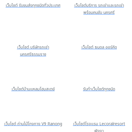
เว็บไซต์ รับขนส่งทุกชนิดทั่วประเทศ
เว็บไซต์บริการ รถเช่าและรถเช่า
พร้อมคนขับ นครศรี
เว็บไซต์ บริษัทรถเช่า
เว็บไซต์ ธนดล ออร์คิด
นครศรีธรรมราช
เว็บไซต์บ้านแหลมโฮมสเตย์
รับทำเว็บไซต์ทุกชนิด
เว็บไซต์ ถ่านไม้โกงกาง V9 Ranong
เว็บไซต์โรงแรม Lecoralresort
พังงา