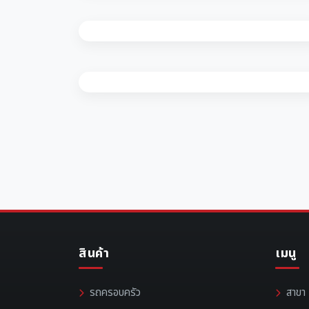
สินค้า
เมนู
รถครอบครัว
สาขา