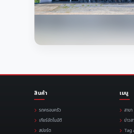
สินค้า
เมนู
รถครอบครัว
สาขา
เกียร์อัตโนมัติ
ข่าวส
สปอร์ต
Tag /