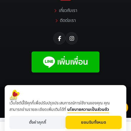
เกี่ยวกับเรา
ติดต่อเรา
©
2026 All rights reserved |
Tangjaikonlakan
เว็บไซต์นี้ใช้คุกกี้เพื่อปรับปรุงประสบการณ์การใช้งานของคุณ คุณ
เข้าชมเดือนนี้
8,511,928
ปีนี้
8,648,571
สามารถอ่านรายละเอียดเพิ่มเติมได้ที่
นโยบายความเป็นส่วนตัว
ตั้งค่าคุกกี้
ยอมรับทั้งหมด