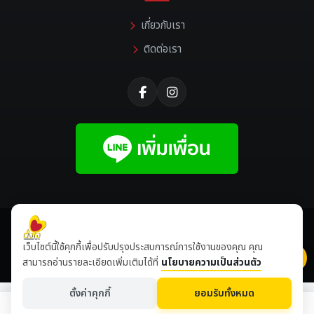
เกี่ยวกับเรา
ติดต่อเรา
©
2026 All rights reserved |
Tangjaikonlakan
เว็บไซต์นี้ใช้คุกกี้เพื่อปรับปรุงประสบการณ์การใช้งานของคุณ คุณ
เข้าชมเดือนนี้
8,511,069
ปีนี้
8,647,712
สามารถอ่านรายละเอียดเพิ่มเติมได้ที่
นโยบายความเป็นส่วนตัว
ตั้งค่าคุกกี้
ยอมรับทั้งหมด