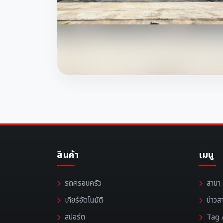
สินค้า
เมนู
รถครอบครัว
สาขา
เกียร์อัตโนมัติ
ข่าวส
สปอร์ต
Tag /