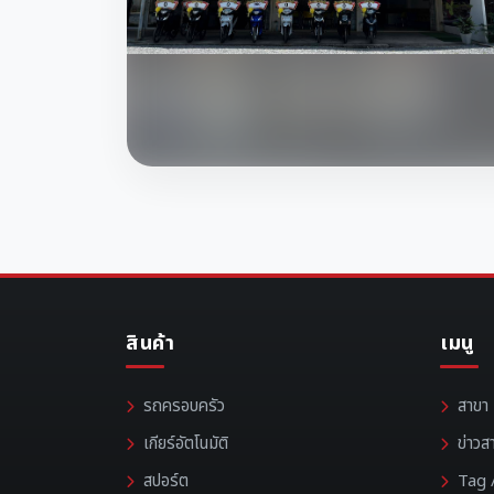
สินค้า
เมนู
รถครอบครัว
สาขา
เกียร์อัตโนมัติ
ข่าวส
สปอร์ต
Tag /