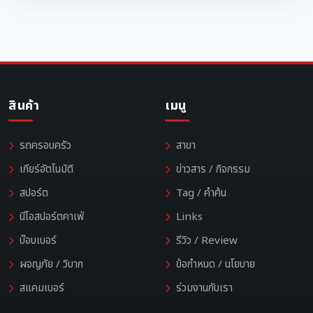
สินค้า
เมนู
รถครอบครัว
สาขา
เกียร์อัตโนมัติ
ข่าวสาร / กิจกรรม
สปอร์ต
Tag / คำค้น
นีโอสปอร์ตคาเฟ่
Links
บ๊อบเบอร์
รีวิว / Review
ผจญภัย / วิบาก
ข้อกำหนด / นโยบาย
สแคมเบอร์
ร่วมงานกับเรา