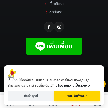
เกี่ยวกับเรา
ติดต่อเรา
©
2026 All rights reserved |
Tangjaikonlakan
เว็บไซต์นี้ใช้คุกกี้เพื่อปรับปรุงประสบการณ์การใช้งานของคุณ คุณ
เข้าชมเดือนนี้
8,499,851
ปีนี้
8,636,494
สามารถอ่านรายละเอียดเพิ่มเติมได้ที่
นโยบายความเป็นส่วนตัว
ตั้งค่าคุกกี้
ยอมรับทั้งหมด
หน้าแรก
สินค้า
โปรโมชั่น
ข่าวสาร
เครดิต