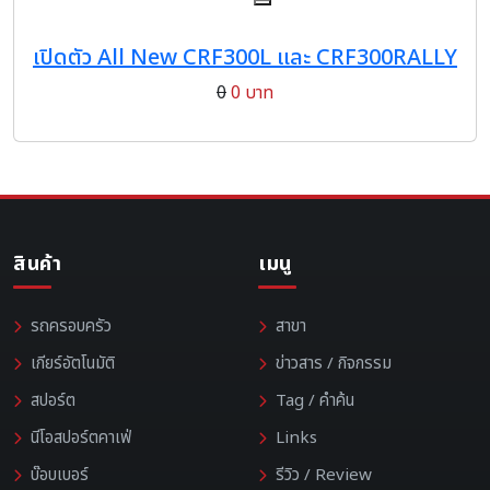
เปิดตัว All New CRF300L และ CRF300RALLY
0
0 บาท
สินค้า
เมนู
รถครอบครัว
สาขา
เกียร์อัตโนมัติ
ข่าวสาร / กิจกรรม
สปอร์ต
Tag / คำค้น
นีโอสปอร์ตคาเฟ่
Links
บ๊อบเบอร์
รีวิว / Review