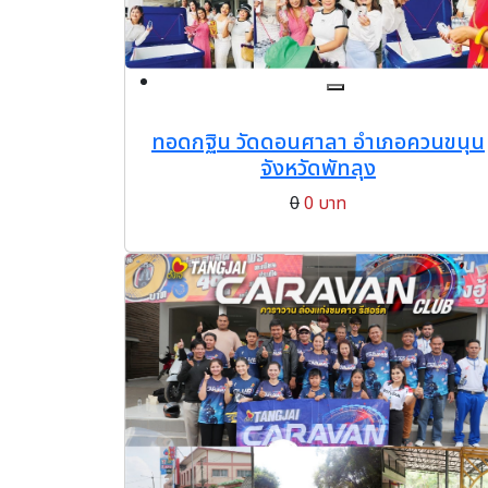
ทอดกฐิน วัดดอนศาลา อำเภอควนขนุน
จังหวัดพัทลุง
0
0 บาท