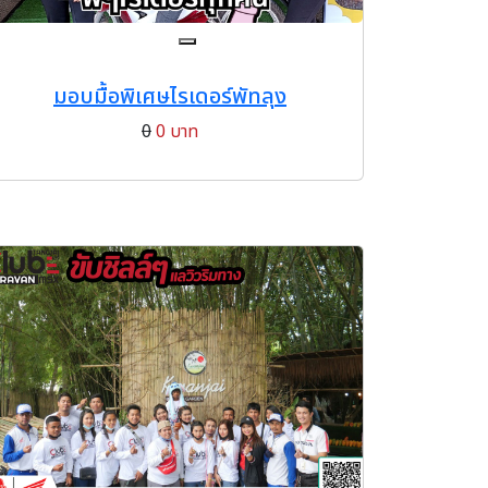
มอบมื้อพิเศษไรเดอร์พัทลุง
0
0 บาท