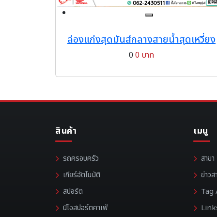
ล่องแก่งสุดมันส์กลางสายน้ำสุดเหวี่ยง
0
0 บาท
สินค้า
เมนู
รถครอบครัว
สาขา
เกียร์อัตโนมัติ
ข่าวส
สปอร์ต
Tag /
นีโอสปอร์ตคาเฟ่
Link