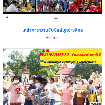
เหล่าคาราวานขับชิลล์บุกอ่าวสิชล
0
0 บาท