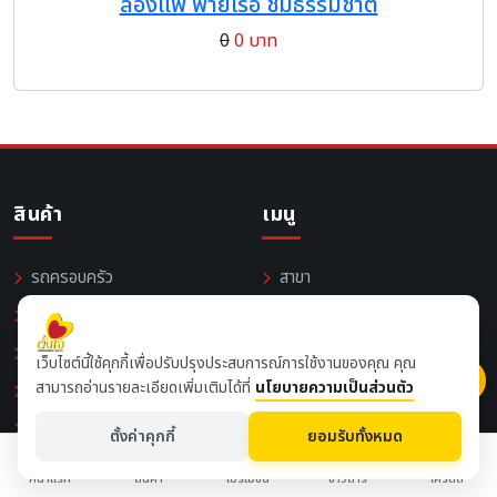
ล่องแพ พายเรือ ชมธรรมชาติ
0
0 บาท
สินค้า
เมนู
รถครอบครัว
สาขา
เกียร์อัตโนมัติ
ข่าวสาร / กิจกรรม
สปอร์ต
Tag / คำค้น
เว็บไซต์นี้ใช้คุกกี้เพื่อปรับปรุงประสบการณ์การใช้งานของคุณ คุณ
สามารถอ่านรายละเอียดเพิ่มเติมได้ที่
นโยบายความเป็นส่วนตัว
นีโอสปอร์ตคาเฟ่
Links
บ๊อบเบอร์
รีวิว / Review
ตั้งค่าคุกกี้
ยอมรับทั้งหมด
ผจญภัย / วิบาก
ข้อกำหนด / นโยบาย
หน้าแรก
สินค้า
โปรโมชั่น
ข่าวสาร
เครดิต