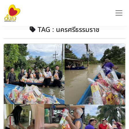
TAG : นครศรีธรรมราช