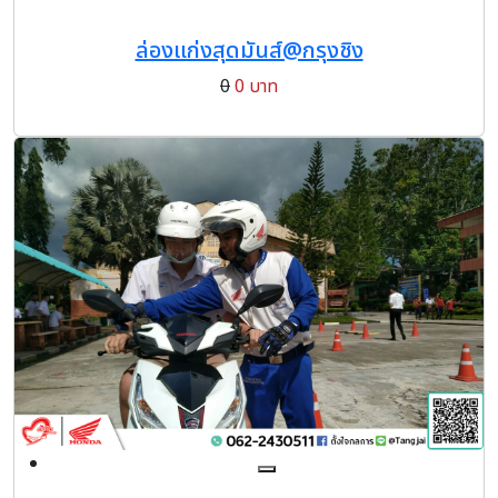
ล่องแก่งสุดมันส์@กรุงชิง
0
0 บาท