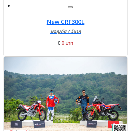
New CRF300L
ผจญภัย / วิบาก
0
0 บาท