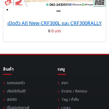
เปิดตัว All New CRF300L และ CRF300RALLY
0
0 บาท
สินค้า
เมนู
รถครอบครัว
สาขา
เกียร์อัตโนมัติ
ข่าวสาร / กิจกรรม
สปอร์ต
Tag / คำค้น
นีโอสปอร์ตคาเฟ่
Links