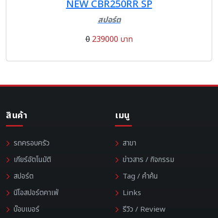
NEW CBR250RR SP
สปอร์ต
0
239000 บาท
สินค้า
เมนู
รถครอบครัว
สาขา
เกียร์อัตโนมัติ
ข่าวสาร / กิจกรรม
สปอร์ต
Tag / คำค้น
นีโอสปอร์ตคาเฟ่
Links
บ๊อบเบอร์
รีวิว / Review