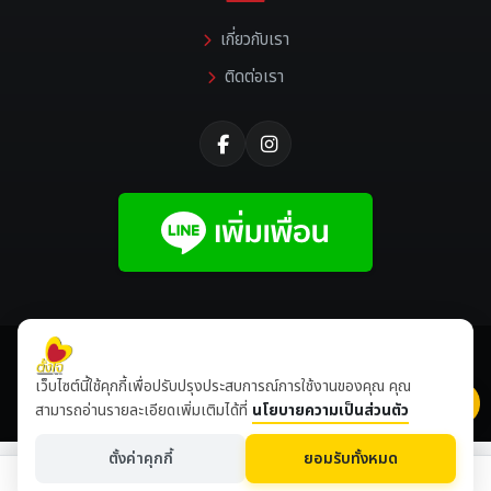
เกี่ยวกับเรา
ติดต่อเรา
©
2026 All rights reserved |
Tangjaikonlakan
เว็บไซต์นี้ใช้คุกกี้เพื่อปรับปรุงประสบการณ์การใช้งานของคุณ คุณ
เข้าชมเดือนนี้
8,510,338
ปีนี้
8,646,981
สามารถอ่านรายละเอียดเพิ่มเติมได้ที่
นโยบายความเป็นส่วนตัว
ตั้งค่าคุกกี้
ยอมรับทั้งหมด