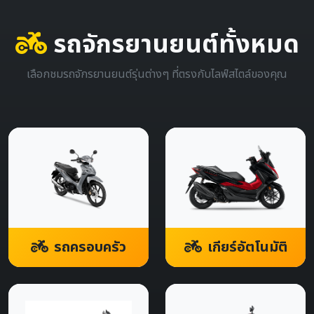
รถจักรยานยนต์ทั้งหมด
เลือกชมรถจักรยานยนต์รุ่นต่างๆ ที่ตรงกับไลฟ์สไตล์ของคุณ
รถครอบครัว
เกียร์อัตโนมัติ