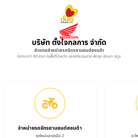
บริษัท ตั้งใจกลการ จำกัด
ตัวแทนจำหน่ายรถจักรยานยนต์ฮอนด้า
มีสาขากว่า 80 สาขา ในพื้นที่จังหวัด นครศรีธรรมราช พัทลุง สงขลา สตูล
จำหน่ายรถจักรยานยนต์ฮอนด้า
รถใหม่และรถมือ 2
อะไ