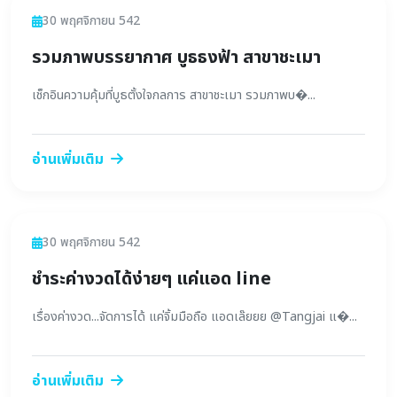
ข่าวสาร
30 พฤศจิกายน 542
รวมภาพบรรยากาศ บูธธงฟ้า สาขาชะเมา
เช็กอินความคุ้มที่บูธตั้งใจกลการ สาขาชะเมา รวมภาพบ�...
อ่านเพิ่มเติม
ข่าวสาร
30 พฤศจิกายน 542
ชำระค่างวดได้ง่ายๆ แค่แอด line
เรื่องค่างวด...จัดการได้ แค่จิ้มมือถือ แอดเล๊ยยย @Tangjai แ�...
อ่านเพิ่มเติม