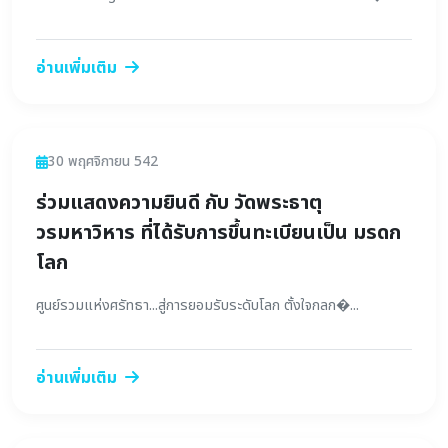
อ่านเพิ่มเติม
ข่าวสาร
30 พฤศจิกายน 542
ร่วมแสดงความยินดี กับ วัดพระธาตุ
วรมหาวิหาร ที่ได้รับการขึ้นทะเบียนเป็น มรดก
โลก
ศูนย์รวมแห่งศรัทธา...สู่การยอมรับระดับโลก ตั้งใจกลก�...
อ่านเพิ่มเติม