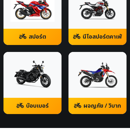
สปอร์ต
นีโอสปอร์ตคาเฟ่
บ๊อบเบอร์
ผจญภัย / วิบาก