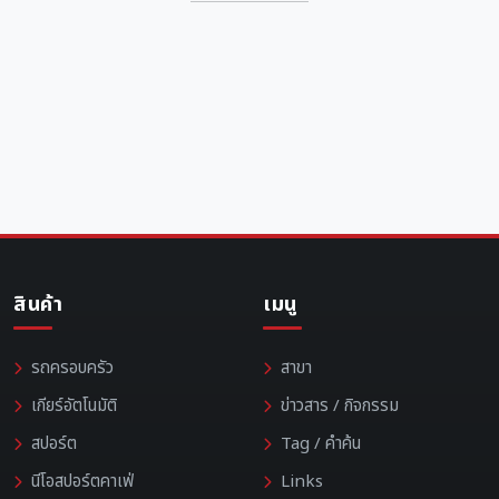
สินค้า
เมนู
รถครอบครัว
สาขา
เกียร์อัตโนมัติ
ข่าวสาร / กิจกรรม
สปอร์ต
Tag / คำค้น
นีโอสปอร์ตคาเฟ่
Links