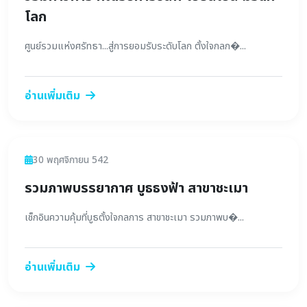
โลก
ศูนย์รวมแห่งศรัทธา...สู่การยอมรับระดับโลก ตั้งใจกลก�...
อ่านเพิ่มเติม
ข่าวสาร
30 พฤศจิกายน 542
รวมภาพบรรยากาศ บูธธงฟ้า สาขาชะเมา
เช็กอินความคุ้มที่บูธตั้งใจกลการ สาขาชะเมา รวมภาพบ�...
อ่านเพิ่มเติม