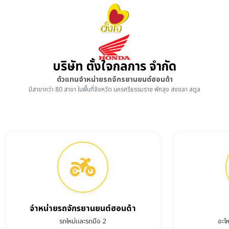
บริษัท ตั้งใจกลการ จำกัด
ตัวแทนจำหน่ายรถจักรยานยนต์ฮอนด้า
มีสาขากว่า 80 สาขา ในพื้นที่จังหวัด นครศรีธรรมราช พัทลุง สงขลา สตูล
จำหน่ายรถจักรยานยนต์ฮอนด้า
รถใหม่และรถมือ 2
อะไ