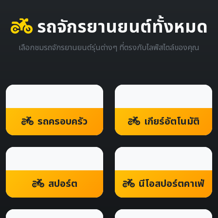
รถจักรยานยนต์ทั้งหมด
เลือกชมรถจักรยานยนต์รุ่นต่างๆ ที่ตรงกับไลฟ์สไตล์ของคุณ
รถครอบครัว
เกียร์อัตโนมัติ
สปอร์ต
นีโอสปอร์ตคาเฟ่