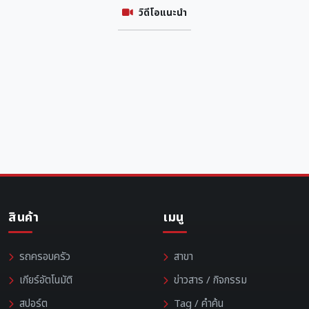
วิดีโอแนะนำ
สินค้า
เมนู
รถครอบครัว
สาขา
เกียร์อัตโนมัติ
ข่าวสาร / กิจกรรม
สปอร์ต
Tag / คำค้น