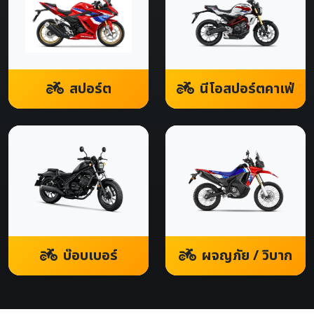
สปอร์ต
นีโอสปอร์ตคาเฟ่
บ๊อบเบอร์
ผจญภัย / วิบาก