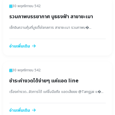
ข่าวสาร
30 พฤศจิกายน 542
รวมภาพบรรยากาศ บูธธงฟ้า สาขาชะเมา
เช็กอินความคุ้มที่บูธตั้งใจกลการ สาขาชะเมา รวมภาพบ�...
อ่านเพิ่มเติม
ข่าวสาร
30 พฤศจิกายน 542
ชำระค่างวดได้ง่ายๆ แค่แอด line
เรื่องค่างวด...จัดการได้ แค่จิ้มมือถือ แอดเล๊ยยย @Tangjai แ�...
อ่านเพิ่มเติม