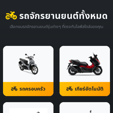
รถจักรยานยนต์ทั้งหมด
เลือกชมรถจักรยานยนต์รุ่นต่างๆ ที่ตรงกับไลฟ์สไตล์ของคุณ
รถครอบครัว
เกียร์อัตโนมัติ