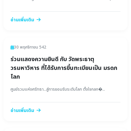
อ่านเพิ่มเติม
ข่าวสาร
30 พฤศจิกายน 542
ร่วมแสดงความยินดี กับ วัดพระธาตุ
วรมหาวิหาร ที่ได้รับการขึ้นทะเบียนเป็น มรดก
โลก
ศูนย์รวมแห่งศรัทธา...สู่การยอมรับระดับโลก ตั้งใจกลก�...
อ่านเพิ่มเติม