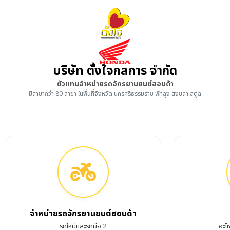
บริษัท ตั้งใจกลการ จำกัด
ตัวแทนจำหน่ายรถจักรยานยนต์ฮอนด้า
มีสาขากว่า 80 สาขา ในพื้นที่จังหวัด นครศรีธรรมราช พัทลุง สงขลา สตูล
จำหน่ายรถจักรยานยนต์ฮอนด้า
รถใหม่และรถมือ 2
อะไ