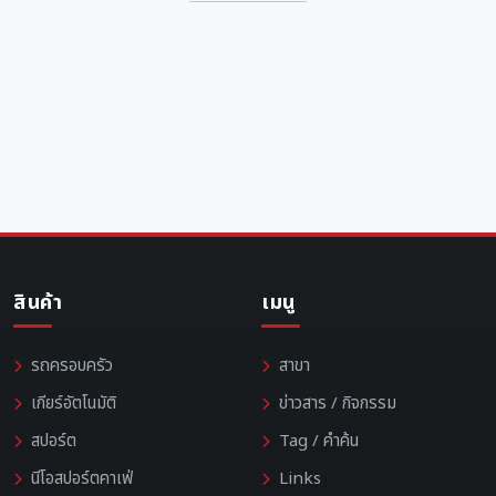
สินค้า
เมนู
รถครอบครัว
สาขา
เกียร์อัตโนมัติ
ข่าวสาร / กิจกรรม
สปอร์ต
Tag / คำค้น
นีโอสปอร์ตคาเฟ่
Links