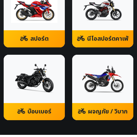
สปอร์ต
นีโอสปอร์ตคาเฟ่
บ๊อบเบอร์
ผจญภัย / วิบาก