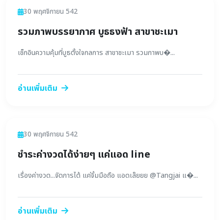
ข่าวสาร
30 พฤศจิกายน 542
รวมภาพบรรยากาศ บูธธงฟ้า สาขาชะเมา
เช็กอินความคุ้มที่บูธตั้งใจกลการ สาขาชะเมา รวมภาพบ�...
อ่านเพิ่มเติม
ข่าวสาร
30 พฤศจิกายน 542
ชำระค่างวดได้ง่ายๆ แค่แอด line
เรื่องค่างวด...จัดการได้ แค่จิ้มมือถือ แอดเล๊ยยย @Tangjai แ�...
อ่านเพิ่มเติม