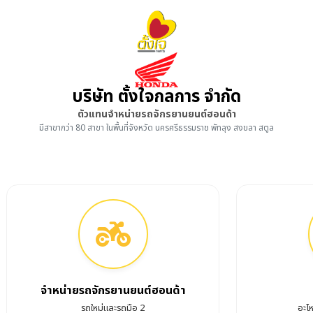
บริษัท ตั้งใจกลการ จำกัด
ตัวแทนจำหน่ายรถจักรยานยนต์ฮอนด้า
มีสาขากว่า 80 สาขา ในพื้นที่จังหวัด นครศรีธรรมราช พัทลุง สงขลา สตูล
จำหน่ายรถจักรยานยนต์ฮอนด้า
รถใหม่และรถมือ 2
อะไ