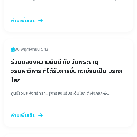
อ่านเพิ่มเติม
ข่าวสาร
30 พฤศจิกายน 542
ร่วมแสดงความยินดี กับ วัดพระธาตุ
วรมหาวิหาร ที่ได้รับการขึ้นทะเบียนเป็น มรดก
โลก
ศูนย์รวมแห่งศรัทธา...สู่การยอมรับระดับโลก ตั้งใจกลก�...
อ่านเพิ่มเติม