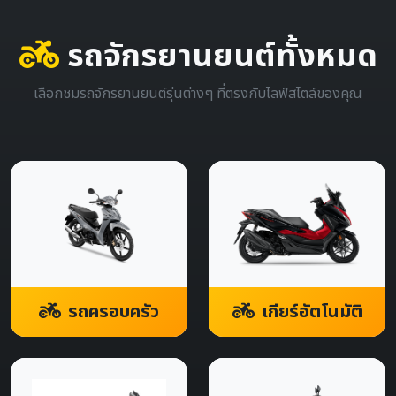
รถจักรยานยนต์ทั้งหมด
เลือกชมรถจักรยานยนต์รุ่นต่างๆ ที่ตรงกับไลฟ์สไตล์ของคุณ
รถครอบครัว
เกียร์อัตโนมัติ