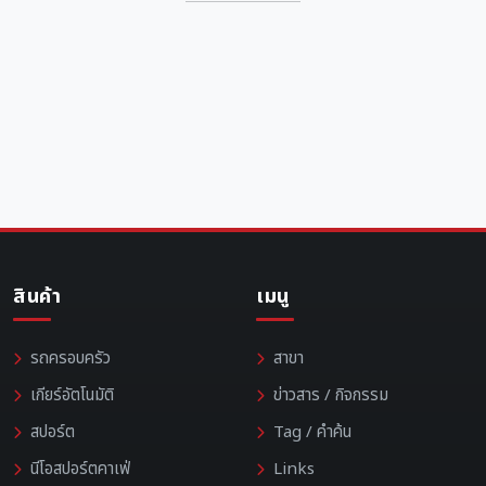
สินค้า
เมนู
รถครอบครัว
สาขา
เกียร์อัตโนมัติ
ข่าวสาร / กิจกรรม
สปอร์ต
Tag / คำค้น
นีโอสปอร์ตคาเฟ่
Links