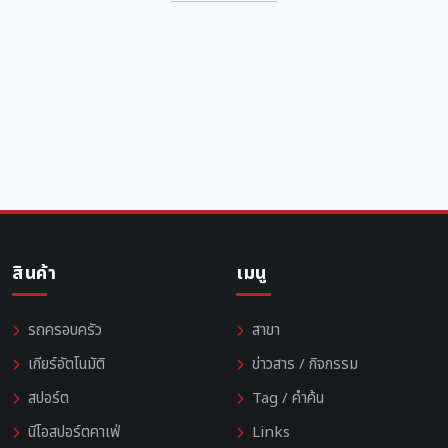
สินค้า
เมนู
รถครอบครัว
สาขา
เกียร์อัตโนมัติ
ข่าวสาร / กิจกรรม
สปอร์ต
Tag / คำค้น
นีโอสปอร์ตคาเฟ่
Links