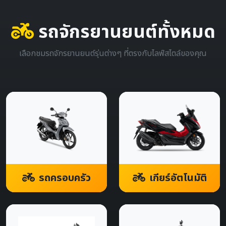
รถจักรยานยนต์ทั้งหมด
เลือกชมรถจักรยานยนต์รุ่นต่างๆ ที่ตรงกับไลฟ์สไตล์ของคุณ
รถครอบครัว
เกียร์อัตโนมัติ