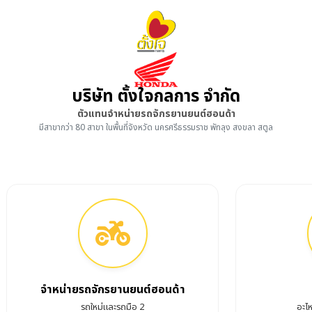
บริษัท ตั้งใจกลการ จำกัด
ตัวแทนจำหน่ายรถจักรยานยนต์ฮอนด้า
มีสาขากว่า 80 สาขา ในพื้นที่จังหวัด นครศรีธรรมราช พัทลุง สงขลา สตูล
จำหน่ายรถจักรยานยนต์ฮอนด้า
รถใหม่และรถมือ 2
อะไ