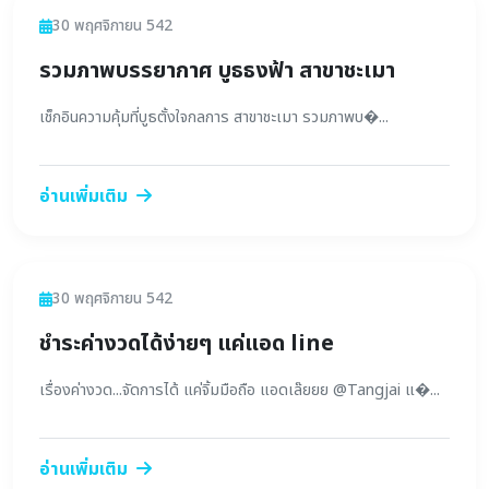
ข่าวสาร
30 พฤศจิกายน 542
รวมภาพบรรยากาศ บูธธงฟ้า สาขาชะเมา
เช็กอินความคุ้มที่บูธตั้งใจกลการ สาขาชะเมา รวมภาพบ�...
อ่านเพิ่มเติม
ข่าวสาร
30 พฤศจิกายน 542
ชำระค่างวดได้ง่ายๆ แค่แอด line
เรื่องค่างวด...จัดการได้ แค่จิ้มมือถือ แอดเล๊ยยย @Tangjai แ�...
อ่านเพิ่มเติม