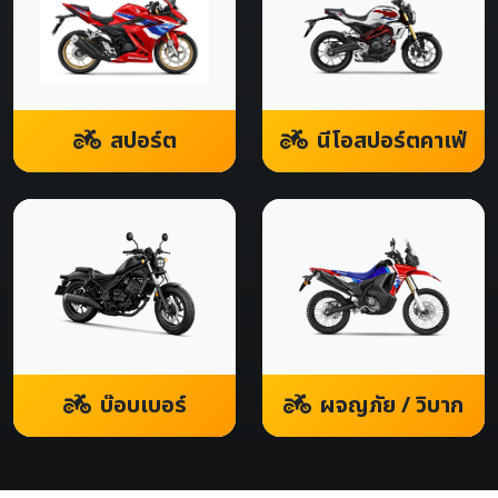
สปอร์ต
นีโอสปอร์ตคาเฟ่
บ๊อบเบอร์
ผจญภัย / วิบาก