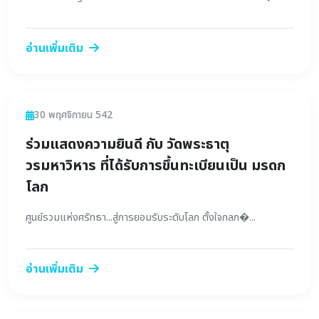
อ่านเพิ่มเติม
ข่าวสาร
30 พฤศจิกายน 542
ร่วมแสดงความยินดี กับ วัดพระธาตุ
วรมหาวิหาร ที่ได้รับการขึ้นทะเบียนเป็น มรดก
โลก
ศูนย์รวมแห่งศรัทธา...สู่การยอมรับระดับโลก ตั้งใจกลก�...
อ่านเพิ่มเติม