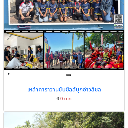
เหล่าคาราวานขับชิลล์บุกอ่าวสิชล
0
0 บาท