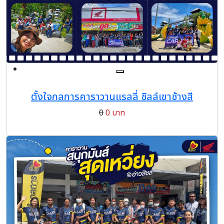
ตั้งใจกลการคาราวานแรลลี่ ชิลล์เขาช้างสี
0
0 บาท