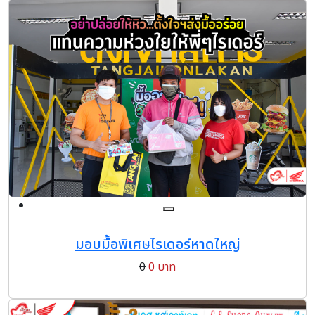
มอบมื้อพิเศษไรเดอร์หาดใหญ่
0
0 บาท