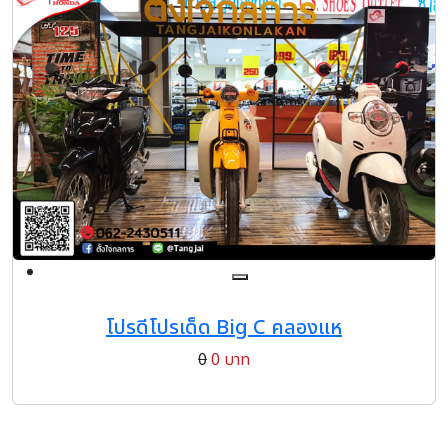
โปรดีโปรเด็ด Big C คลองแห
0
0 บาท