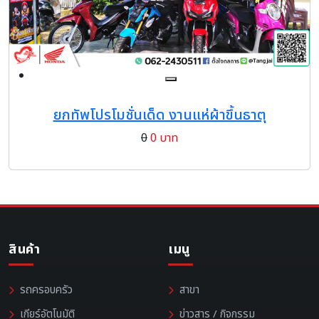
ยกทัพโปรโมชั่นเด็ด งานแห่ผ้าขึ้นธาตุ
0
0 บาท
สินค้า
เมนู
รถครอบครัว
สาขา
เกียร์อัตโนมัติ
ข่าวสาร / กิจกรรม