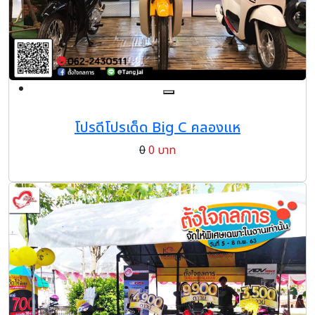
โปรดีโปรเด็ด Big C คลองแห
0
0 บาท