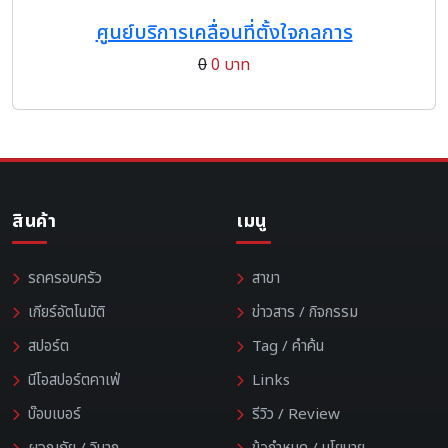
ศูนย์บริการเคลื่อนที่ตั้งใจกลการ
0
0 บาท
สินค้า
เมนู
รถครอบครัว
สาขา
เกียร์อัตโนมัติ
ข่าวสาร / กิจกรรม
สปอร์ต
Tag / คำค้น
นีโอสปอร์ตคาเฟ่
Links
บ๊อบเบอร์
รีวิว / Review