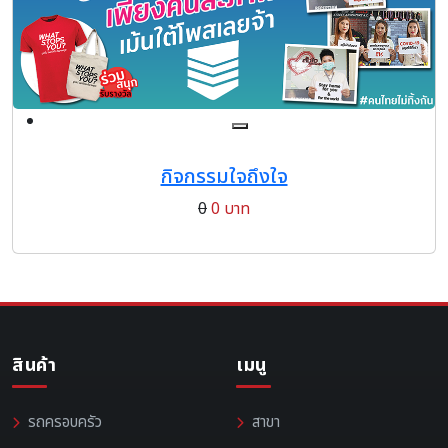
กิจกรรมใจถึงใจ
0
0 บาท
สินค้า
เมนู
รถครอบครัว
สาขา