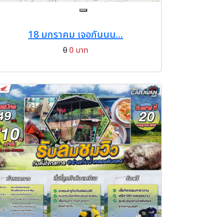
18 มกราคม เจอกันนน...
0
0 บาท