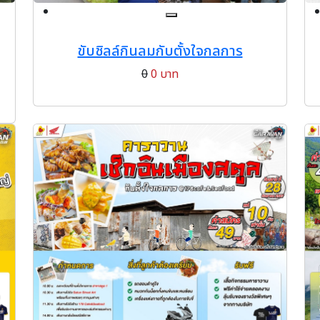
ขับชิลล์กินลมกับตั้งใจกลการ
0
0 บาท