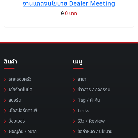
งานแถลงนโยบาย Dealer Meeting
0
0 บาท
สินค้า
เมนู
รถครอบครัว
สาขา
เกียร์อัตโนมัติ
ข่าวสาร / กิจกรรม
สปอร์ต
Tag / คำค้น
นีโอสปอร์ตคาเฟ่
Links
บ๊อบเบอร์
รีวิว / Review
ผจญภัย / วิบาก
ข้อกำหนด / นโยบาย