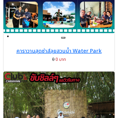
คาราวานสุดซ่าส์ลุยสวนน้ำ Water Park
0
0 บาท