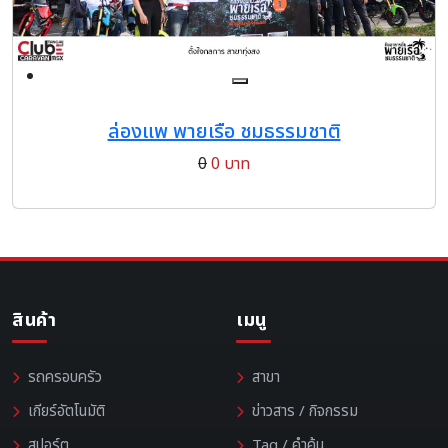
ล่องแพ พายเรือ ชมธรรมชาติ
0
0 บาท
สินค้า
เมนู
รถครอบครัว
สาขา
เกียร์อัตโนมัติ
ข่าวสาร / กิจกรรม
สปอร์ต
Tag / คำค้น