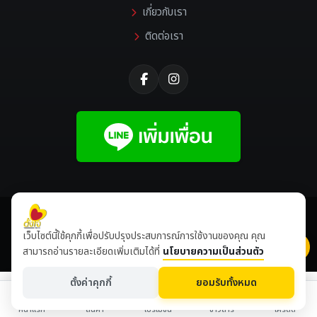
เกี่ยวกับเรา
ติดต่อเรา
©
2026 All rights reserved |
Tangjaikonlakan
เว็บไซต์นี้ใช้คุกกี้เพื่อปรับปรุงประสบการณ์การใช้งานของคุณ คุณ
เข้าชมเดือนนี้
8,511,031
ปีนี้
8,647,674
สามารถอ่านรายละเอียดเพิ่มเติมได้ที่
นโยบายความเป็นส่วนตัว
ตั้งค่าคุกกี้
ยอมรับทั้งหมด
หน้าแรก
สินค้า
โปรโมชั่น
ข่าวสาร
เครดิต