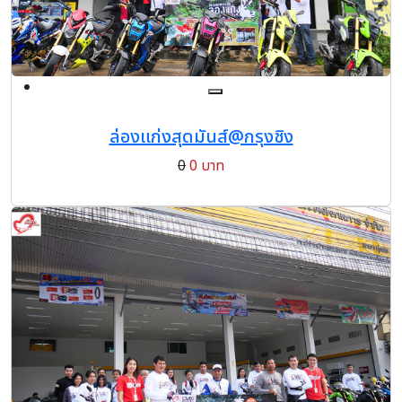
ล่องแก่งสุดมันส์@กรุงชิง
0
0 บาท