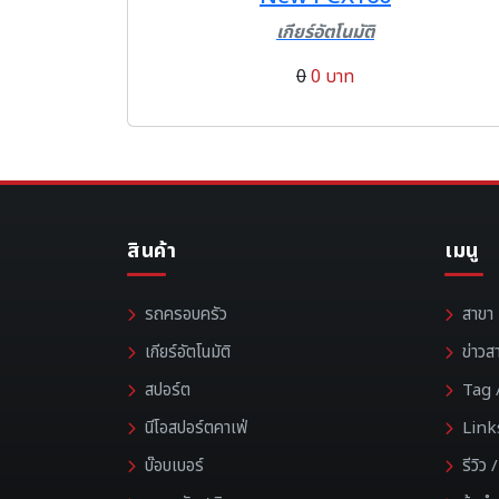
เกียร์อัตโนมัติ
0
0 บาท
สินค้า
เมนู
รถครอบครัว
สาขา
เกียร์อัตโนมัติ
ข่าวส
สปอร์ต
Tag /
นีโอสปอร์ตคาเฟ่
Link
บ๊อบเบอร์
รีวิว