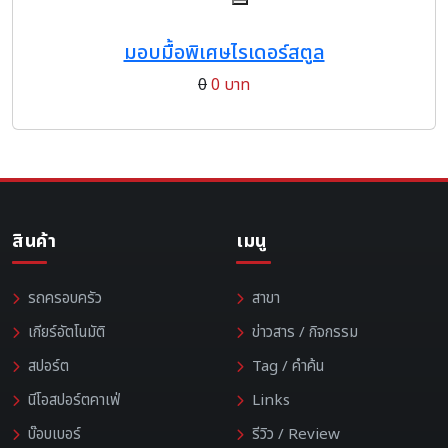
มอบมื้อพิเศษไรเดอร์สตูล
0
0 บาท
สินค้า
เมนู
รถครอบครัว
สาขา
เกียร์อัตโนมัติ
ข่าวสาร / กิจกรรม
สปอร์ต
Tag / คำค้น
นีโอสปอร์ตคาเฟ่
Links
บ๊อบเบอร์
รีวิว / Review