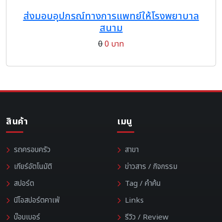
ส่งมอบอุปกรณ์ทางการแพทย์ให้โรงพยาบาล
สนาม
0
0 บาท
สินค้า
เมนู
รถครอบครัว
สาขา
เกียร์อัตโนมัติ
ข่าวสาร / กิจกรรม
สปอร์ต
Tag / คำค้น
นีโอสปอร์ตคาเฟ่
Links
บ๊อบเบอร์
รีวิว / Review