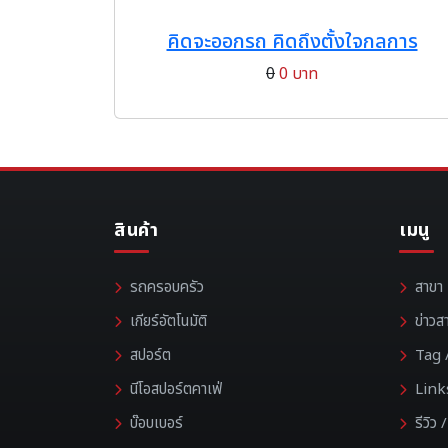
คิดจะออกรถ คิดถึงตั้งใจกลการ
0
0 บาท
สินค้า
เมนู
รถครอบครัว
สาขา
เกียร์อัตโนมัติ
ข่าวส
สปอร์ต
Tag /
นีโอสปอร์ตคาเฟ่
Link
บ๊อบเบอร์
รีวิว