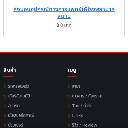
ส่งมอบอุปกรณ์ทางการแพทย์ให้โรงพยาบาล
สนาม
0
0 บาท
สินค้า
เมนู
รถครอบครัว
สาขา
เกียร์อัตโนมัติ
ข่าวสาร / กิจกรรม
สปอร์ต
Tag / คำค้น
นีโอสปอร์ตคาเฟ่
Links
บ๊อบเบอร์
รีวิว / Review