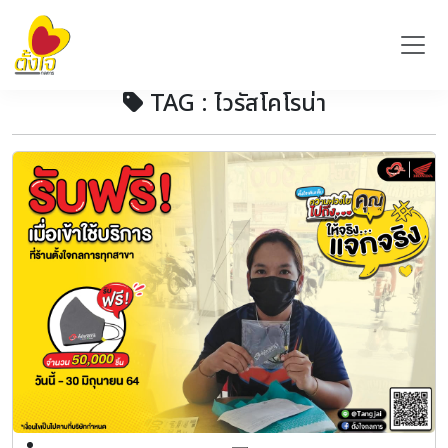
TAG : ไวรัสโคโรน่า