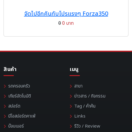
จัดไปอีกคันกับโปรแรงๆ Forza350
0
0 บาท
สินค้า
เมนู
รถครอบครัว
สาขา
เกียร์อัตโนมัติ
ข่าวสาร / กิจกรรม
สปอร์ต
Tag / คำค้น
นีโอสปอร์ตคาเฟ่
Links
บ๊อบเบอร์
รีวิว / Review