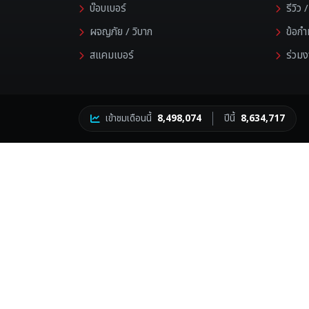
บ๊อบเบอร์
รีวิว
ผจญภัย / วิบาก
ข้อก
สแคมเบอร์
ร่วมง
เข้าชมเดือนนี้
8,498,074
ปีนี้
8,634,717