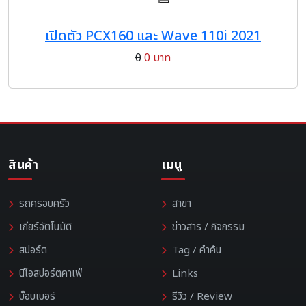
เปิดตัว PCX160 และ Wave 110i 2021
0
0 บาท
สินค้า
เมนู
รถครอบครัว
สาขา
เกียร์อัตโนมัติ
ข่าวสาร / กิจกรรม
สปอร์ต
Tag / คำค้น
นีโอสปอร์ตคาเฟ่
Links
บ๊อบเบอร์
รีวิว / Review