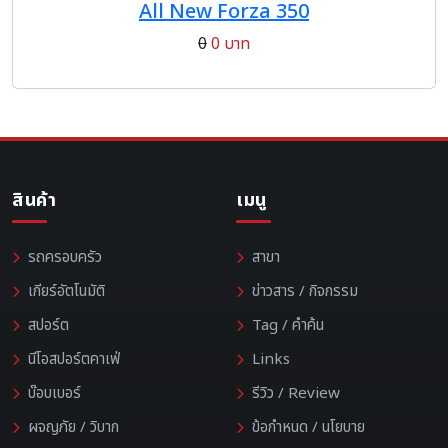
All New Forza 350
0
0 บาท
สินค้า
เมนู
รถครอบครัว
สาขา
เกียร์อัตโนมัติ
ข่าวสาร / กิจกรรม
สปอร์ต
Tag / คำค้น
นีโอสปอร์ตคาเฟ่
Links
บ๊อบเบอร์
รีวิว / Review
ผจญภัย / วิบาก
ข้อกำหนด / นโยบาย