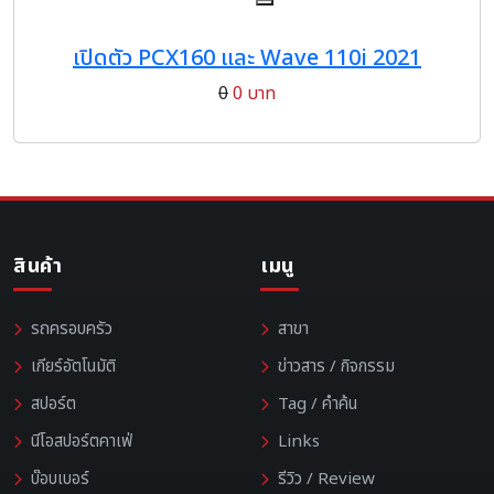
เปิดตัว PCX160 และ Wave 110i 2021
0
0 บาท
สินค้า
เมนู
รถครอบครัว
สาขา
เกียร์อัตโนมัติ
ข่าวสาร / กิจกรรม
สปอร์ต
Tag / คำค้น
นีโอสปอร์ตคาเฟ่
Links
บ๊อบเบอร์
รีวิว / Review