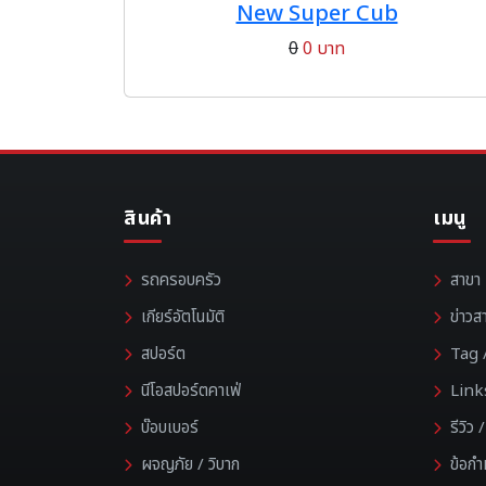
New Super Cub
0
0 บาท
สินค้า
เมนู
รถครอบครัว
สาขา
เกียร์อัตโนมัติ
ข่าวส
สปอร์ต
Tag /
นีโอสปอร์ตคาเฟ่
Link
บ๊อบเบอร์
รีวิว
ผจญภัย / วิบาก
ข้อก