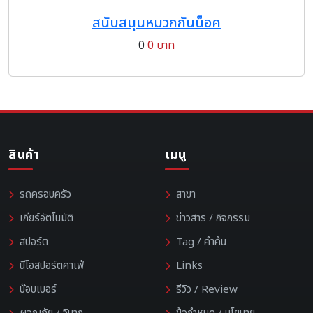
สนับสนุนหมวกกันน็อค
0
0 บาท
สินค้า
เมนู
รถครอบครัว
สาขา
เกียร์อัตโนมัติ
ข่าวสาร / กิจกรรม
สปอร์ต
Tag / คำค้น
นีโอสปอร์ตคาเฟ่
Links
บ๊อบเบอร์
รีวิว / Review