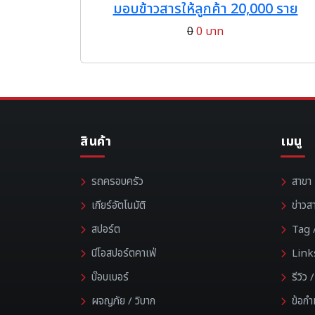
มอบข้าวสารให้ลูกค้า 20,000 ราย
0
0 บาท
สินค้า
เมนู
รถครอบครัว
สาขา
เกียร์อัตโนมัติ
ข่าวส
สปอร์ต
Tag /
นีโอสปอร์ตคาเฟ่
Link
บ๊อบเบอร์
รีวิว
ผจญภัย / วิบาก
ข้อก