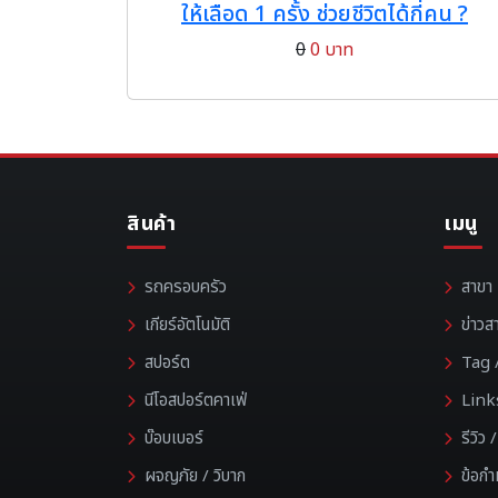
ให้เลือด 1 ครั้ง ช่วยชีวิตได้กี่คน ?
0
0 บาท
สินค้า
เมนู
รถครอบครัว
สาขา
เกียร์อัตโนมัติ
ข่าวส
สปอร์ต
Tag /
นีโอสปอร์ตคาเฟ่
Link
บ๊อบเบอร์
รีวิว
ผจญภัย / วิบาก
ข้อก