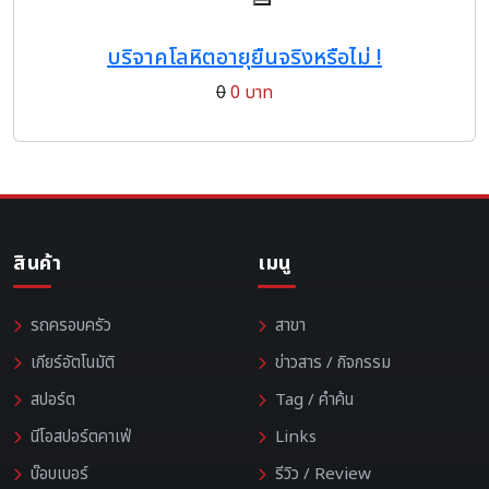
บริจาคโลหิตอายุยืนจริงหรือไม่ !
0
0 บาท
สินค้า
เมนู
รถครอบครัว
สาขา
เกียร์อัตโนมัติ
ข่าวสาร / กิจกรรม
สปอร์ต
Tag / คำค้น
นีโอสปอร์ตคาเฟ่
Links
บ๊อบเบอร์
รีวิว / Review