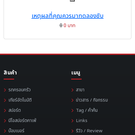
เหตุผลที่คุณควรมาทดลองขับ
0
0 บาท
สินค้า
เมนู
รถครอบครัว
สาขา
เกียร์อัตโนมัติ
ข่าวสาร / กิจกรรม
สปอร์ต
Tag / คำค้น
นีโอสปอร์ตคาเฟ่
Links
บ๊อบเบอร์
รีวิว / Review