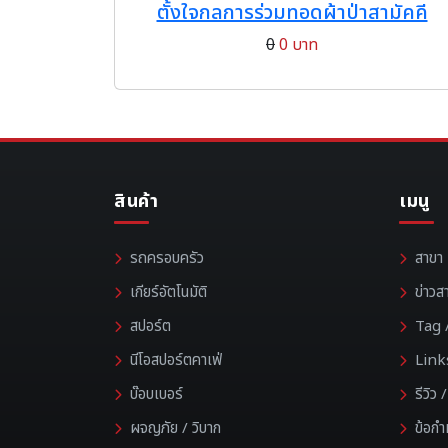
ตั้งใจกลการร่วมทอดผ้าป่าสามัคคี
0
0 บาท
สินค้า
เมนู
รถครอบครัว
สาขา
เกียร์อัตโนมัติ
ข่าวส
สปอร์ต
Tag /
นีโอสปอร์ตคาเฟ่
Link
บ๊อบเบอร์
รีวิว
ผจญภัย / วิบาก
ข้อก