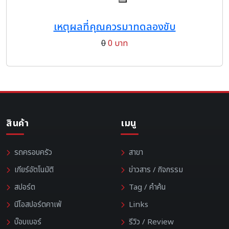
เหตุผลที่คุณควรมาทดลองขับ
0
0 บาท
สินค้า
เมนู
รถครอบครัว
สาขา
เกียร์อัตโนมัติ
ข่าวสาร / กิจกรรม
สปอร์ต
Tag / คำค้น
นีโอสปอร์ตคาเฟ่
Links
บ๊อบเบอร์
รีวิว / Review