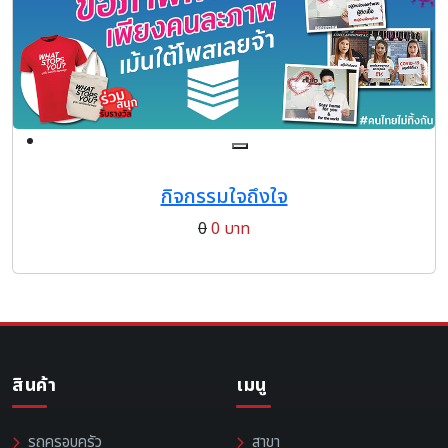
กิจกรรมใจถึงใจ
0
0 บาท
สินค้า
เมนู
รถครอบครัว
สาขา