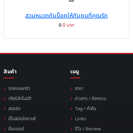
สวมหมวกกันน็อคให้กับคนที่คุณรัก
0
0 บาท
สินค้า
เมนู
รถครอบครัว
สาขา
เกียร์อัตโนมัติ
ข่าวสาร / กิจกรรม
สปอร์ต
Tag / คำค้น
นีโอสปอร์ตคาเฟ่
Links
บ๊อบเบอร์
รีวิว / Review